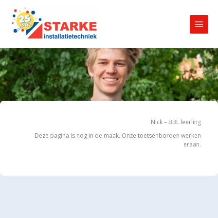
Ga
naar
de
inhoud
Nick – BBL leerling
Deze pagina is nog in de maak. Onze toetsenborden werken
eraan.